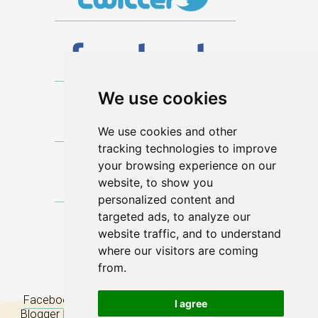
We use cookies
We use cookies and other
tracking technologies to improve
your browsing experience on our
website, to show you
personalized content and
targeted ads, to analyze our
website traffic, and to understand
where our visitors are coming
from.
Prof. Ignazio Marino
Facebook
|
Twitter
|
LinkedIn
|
Youtube
|
Flickr
|
Tumblr
|
I agree
Blogger
|
Google Scholar
|
Instagram
|
Pinterest
|
Cornell