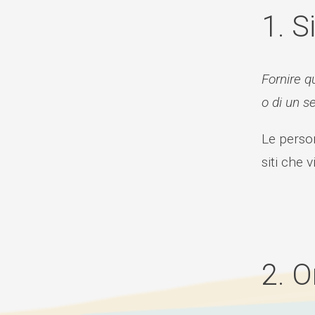
1. S
Fornire q
o di un se
Le person
siti che v
2. 