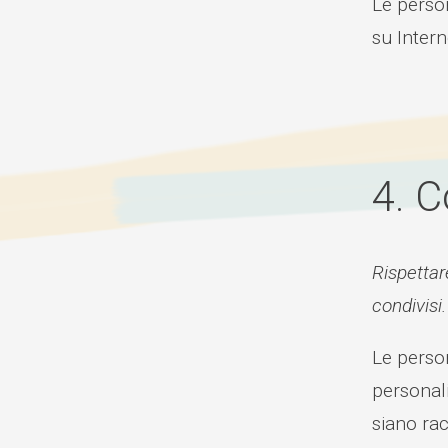
Le person
su Intern
4. 
Rispettare
condivisi.
Le person
personali
siano racc