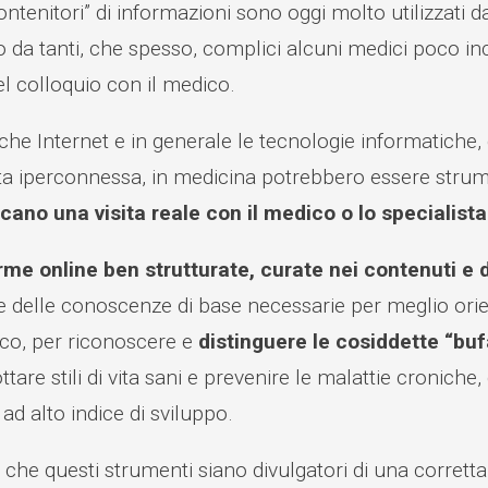
ontenitori” di informazioni sono oggi molto utilizzati
 da tanti, che spesso, complici alcuni medici poco incl
el colloquio con il medico.
che Internet e in generale le tecnologie informatiche,
ta iperconnessa, in medicina potrebbero essere strume
scano una visita reale con il medico o lo specialista
rme online ben strutturate, curate nei contenuti e 
e delle conoscenze di base necessarie per meglio orie
ico, per riconoscere e
distinguere le cosiddette “buf
ttare stili di vita sani e prevenire le malattie cronic
 ad alto indice di sviluppo.
ì che questi strumenti siano divulgatori di una corretta