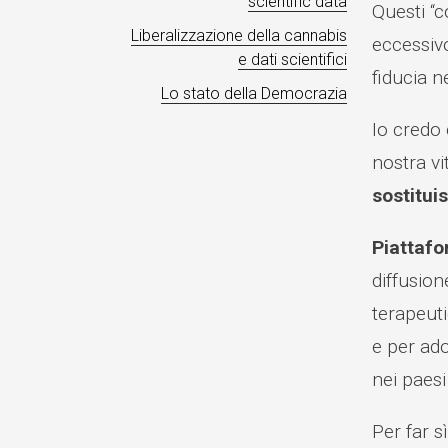
scientific data
Questi “c
Liberalizzazione della cannabis
eccessivo
e dati scientifici
fiducia n
Lo stato della Democrazia
Io credo 
nostra vi
sostitui
Piattafo
diffusion
terapeut
e per ado
nei paesi
Per far s