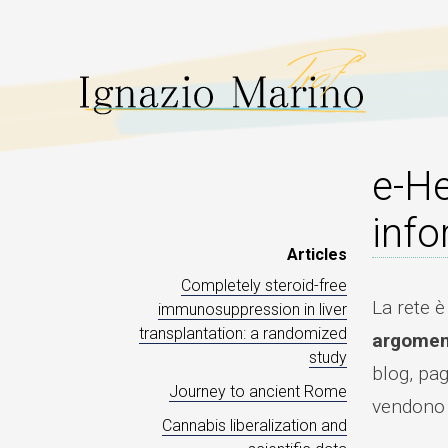
e-He
info
Articles
Completely steroid-free
La rete è
immunosuppression in liver
transplantation: a randomized
argoment
study
blog, pag
Journey to ancient Rome
vendono p
Cannabis liberalization and