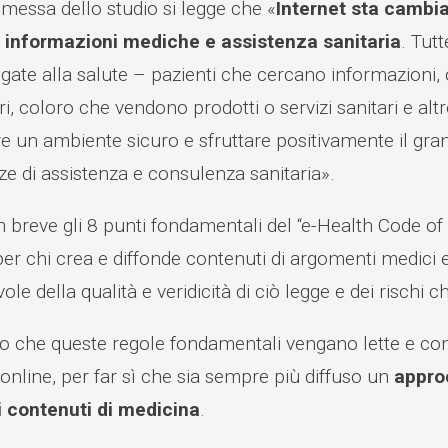
messa dello studio si legge che «
Internet sta cambia
 informazioni mediche e assistenza sanitaria
. Tut
egate alla salute – pazienti che cercano informazioni, 
ri, coloro che vendono prodotti o servizi sanitari e al
e un ambiente sicuro e sfruttare positivamente il gra
ze di assistenza e consulenza sanitaria».
n breve gli 8 punti fondamentali del “e-Health Code o
 per chi crea e diffonde contenuti di argomenti medici e s
le della qualità e veridicità di ciò legge e dei rischi 
o che queste regole fondamentali vengano lette e cond
 online, per far sì che sia sempre più diffuso un
approc
di contenuti di medicina
.