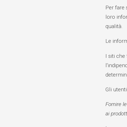
Per fare 
loro info
qualità.
Le inform
I siti ch
l'indipen
determina
Gli utent
Fornire l
ai prodott