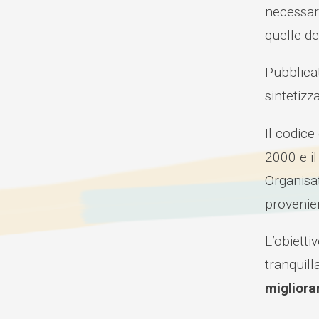
necessar
quelle de
Pubblicat
sintetizz
Il codice
2000 e il
Organisa
provenien
L’obietti
tranquil
migliorar