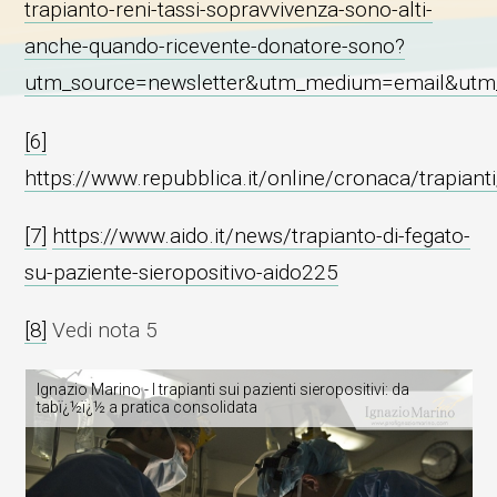
trapianto-reni-tassi-sopravvivenza-sono-alti-
anche-quando-ricevente-donatore-sono?
utm_source=newsletter&utm_medium=email&utm
[6]
https://www.repubblica.it/online/cronaca/trapianti
[7]
https://www.aido.it/news/trapianto-di-fegato-
su-paziente-sieropositivo-aido225
[8]
Vedi nota 5
Ignazio Marino - I trapianti sui pazienti sieropositivi: da
tabï¿½ï¿½ a pratica consolidata